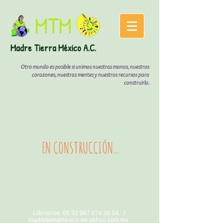
MTM
Madre
Tierra México A.C.
Otro mundo es posible si unimos nuestras manos, nuestros
corazones, nuestras mentes y nuestros recursos para
construirlo.
EN CONSTRUCCIÓN...
Llámanos: 00 52
967 674 00 04
/
madretierramexico en yahoo.com.mx