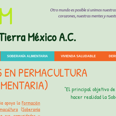
M
Otro mundo es posible si unimos nuestra
corazones, nuestras mentes y nuest
Tierra México A.C.
SOBERANÍA ALIMENTARIA
VIVIENDA SALUDABLE
DER
 EN PERMACULTURA
IMENTARIA)
"El principal objetivo d
hacer realidad la So
ria apoya la
Formación
macultura
(
Soberanía
a sus comunidades y