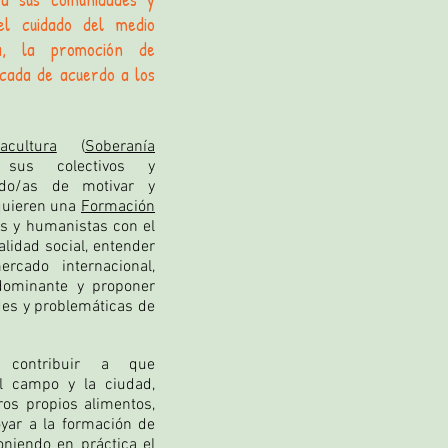
el cuidado del medio
ca, la promoción de
icada de acuerdo a los
acultura
(
Soberanía
sus colectivos y
ado/as de motivar y
quieren una
Formación
es y humanistas con el
alidad social, entender
rcado internacional,
dominante y proponer
des y problemáticas de
s contribuir a que
el campo y la ciudad,
os propios alimentos,
oyar a la formación de
niendo en práctica el