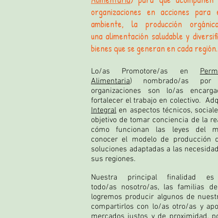
organizaciones en acciones para 
ambiente, la producción orgáni
una alimentación saludable y diversif
bienes que se generan en cada región.
Lo/as Promotore/as en
Perm
Alimentaria
) nombrado/as por 
organizaciones son lo/as encarg
fortalecer el trabajo en colectivo.
​ Ad
Integral
en aspectos técnicos, social
objetivo de tomar conciencia de la re
cómo funcionan las leyes del me
conocer el modelo de producción 
soluciones adaptadas a las necesida
sus regiones.
Nuestra principal finalidad e
todo/as nosotro/as, las familias d
logremos producir algunos de nuestr
compartirlos con lo/as otro/as y ap
mercados justos y de proximidad, po